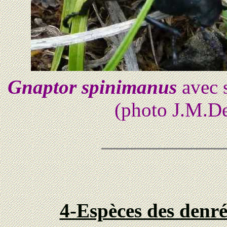
Gnaptor spinimanus
avec s
(photo J.M.De
4-Espèces des denré