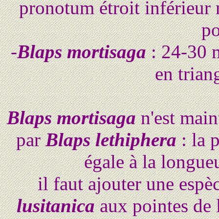
pronotum étroit inférieur 
po
-
Blaps mortisaga
: 24-30 m
en tria
Blaps mortisaga
n'est main
par
Blaps lethiphera
: la 
égale à la longueu
il faut ajouter une esp
lusitanica
aux pointes de l