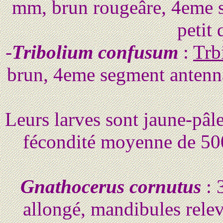
mm, brun rougeâre, 4eme s
petit
-
Tribolium confusum
:
Trb
brun, 4eme segment antennai
Leurs larves sont jaune-pâl
fécondité moyenne de 500
Gnathocerus cornutus
: 
allongé, mandibules relev