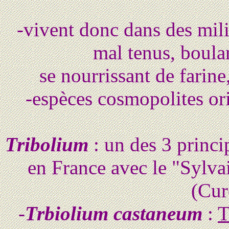
-vivent donc dans des mili
mal tenus, boulan
se nourrissant de farine,
-espèces cosmopolites ori
Tribolium
: un des 3 princi
en France avec le "Sylva
(Cur
-
Trbiolium castaneum
:
T