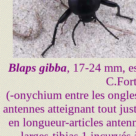
Blaps gibba
, 17-24 mm, es
C.For
(-onychium entre les ongle
antennes atteignant tout ju
en longueur-articles antenn
larges-tibias 1 incurvés 