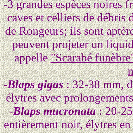
-3 grandes espèces noires f
caves et celliers de débris
de Rongeurs; ils sont aptèr
peuvent projeter un liqui
appelle
"Scarabé funèbre"
m
-
Blaps gigas
: 32-38 mm, da
élytres avec prolongements
-
Blaps mucronata
: 20-25
entièrement noir, élytres en 