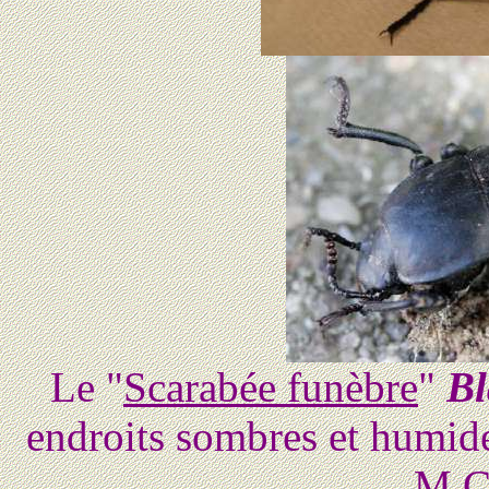
Le "
Scarabée funèbre
"
Bl
endroits sombres et humide
M.C