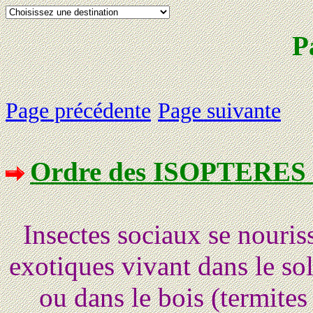
P
Page précédente
Page suivante
Ordre des ISOPTERE
Insectes sociaux se nouris
exotiques vivant dans le so
ou dans le bois (termites