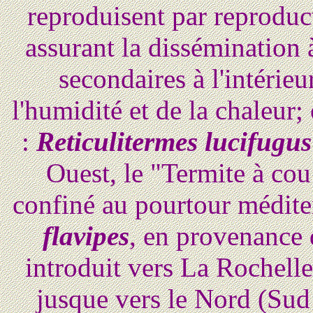
reproduisent par reproduc
assurant la dissémination 
secondaires à l'intérieu
l'humidité et de la chaleur
:
Reticulitermes lucifugus
Ouest, le "Termite à co
confiné au pourtour médite
flavipes
, en provenance 
introduit vers La Rochelle
jusque vers le Nord (Sud