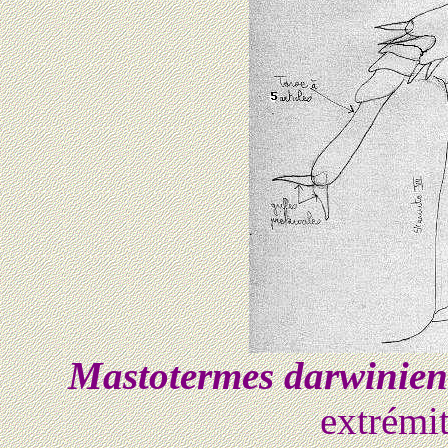
Mastotermes darwinien
extrémi