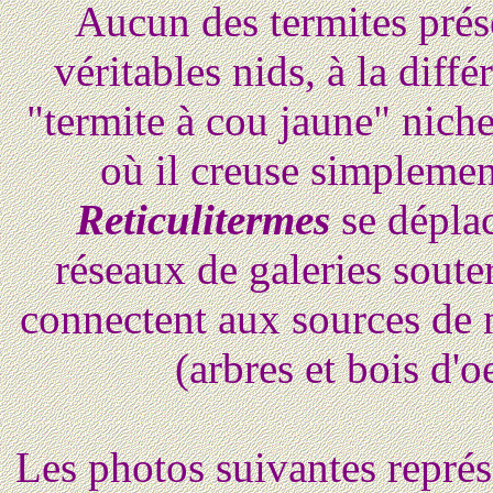
Aucun des termites prés
véritables nids, à la diff
"termite à cou jaune" niche 
où il creuse simplement
Reticulitermes
se déplac
réseaux de galeries souter
connectent aux sources de n
(arbres et bois d'o
Les photos suivantes représ