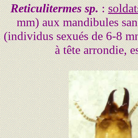
Reticulitermes sp.
:
soldat
mm) aux mandibules sans
(individus sexués de 6-8 m
à tête arrondie, e