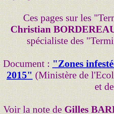
Ces pages sur les "Term
Christian BORDEREA
spécialiste des "Termi
Document :
"Zones infesté
2015"
(Ministère de l'Eco
et de
Voir la note de
Gilles BA