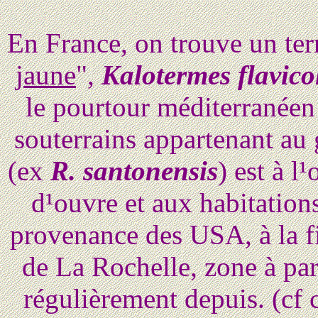
En France, on trouve un term
jaune
",
Kalotermes flavicol
le pourtour méditerranéen 
souterrains appartenant au
(ex
R. santonensis
) est à l
d¹ouvre et aux habitations
provenance des USA, à la f
de La Rochelle, zone à part
régulièrement depuis. (cf c