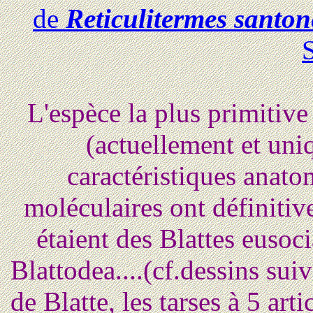
de
Reticulitermes santon
L'espèce la plus primitive
(actuellement et uni
caractéristiques anato
moléculaires ont définiti
étaient des Blattes eusoc
Blattodea....(cf.dessins sui
de Blatte, les tarses à 5 arti