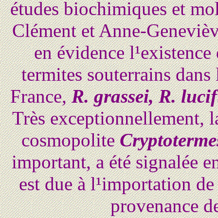
études biochimiques et mo
Clément et Anne-Geneviève
en évidence l¹existence 
termites souterrains dans 
France,
R. grassei, R. luci
Très exceptionnellement, l
cosmopolite
Cryptotermes
important, a été signalée e
est due à l¹importation de
provenance de