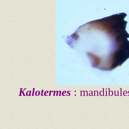
Kalotermes
: mandibules