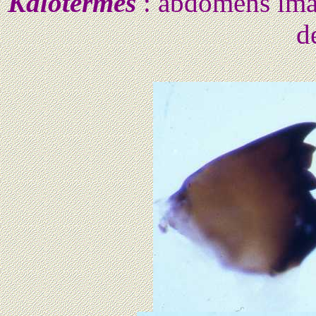
Kalotermes
: abdomens imag
d