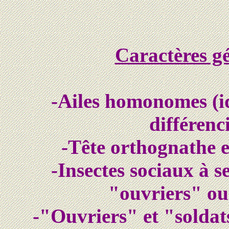
Caractères gé
-Ailes homonomes (id
différenc
-Tête orthognathe 
-Insectes sociaux à se
"ouvriers" ou
-"Ouvriers" et "soldats