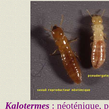
Kalotermes
: néoténique, 