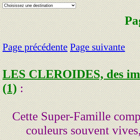
Pa
Page précédente
Page suivante
LES CLEROIDES, des imago
(1)
:
Cette Super-Famille comp
couleurs souvent vives,