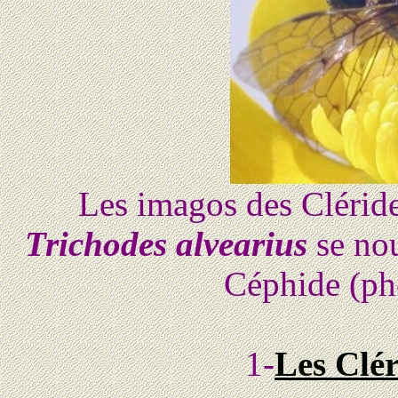
Les imagos des Clérid
Trichodes alvearius
se nou
Céphide (ph
1-
Les Clér