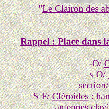
"
Le Clairon des ab
Rappel : Place dans la
-O/
C
-s-O/
-section
-S-F/
Cléroides
: han
antennes clav