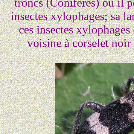
troncs (Conifères) où il p
insectes xylophages; sa la
ces insectes xylophages 
voisine à corselet noir