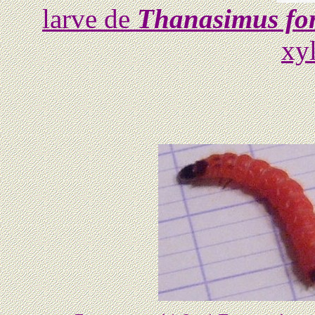
larve de
Thanasimus fo
xy