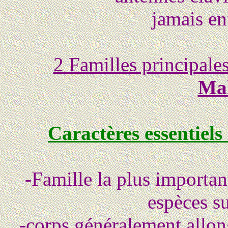
jamais en
2 Familles principale
Mal
Caractères essentiels
-Famille la plus importan
espèces su
-corps généralement allong