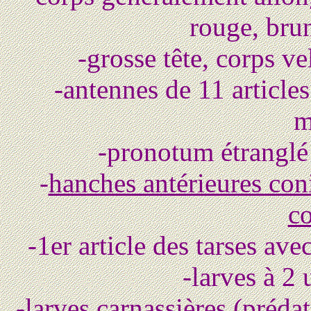
rouge, brun
-grosse tête, corps v
-antennes de 11 article
m
-pronotum étranglé 
-
hanches antérieures con
c
-1er article des tarses a
-larves à 2
-
larves carnassières
(prédat