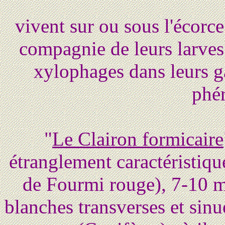
vivent sur ou sous l'écorc
compagnie de leurs larves 
xylophages dans leurs ga
phé
"
Le Clairon formicaire
étranglement caractéristiqu
de Fourmi rouge), 7-10 m
blanches transverses et sinue