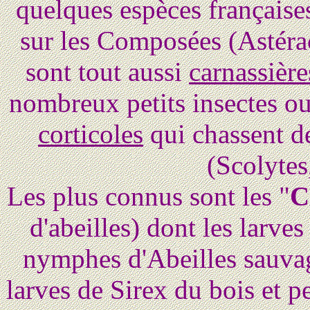
quelques espèces française
sur les Composées (Astéra
sont tout aussi
carnassière
nombreux petits insectes ou 
corticoles
qui chassent de
(Scolytes
Les plus connus sont les "
C
d'abeilles) dont les larve
nymphes d'Abeilles sauvag
larves de Sirex du bois et 