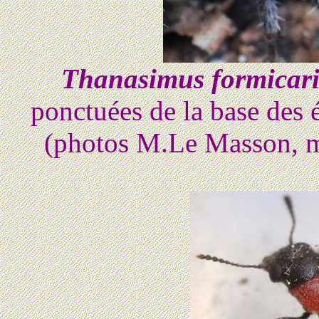
Thanasimus formicar
ponctuées de la base des é
(photos M.Le Masson, m