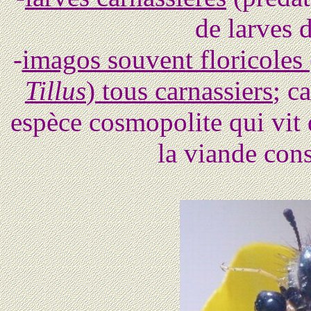
de larves
-
imagos souvent floricoles 
Tillus
) tous carnassiers
; c
espèce cosmopolite qui vit 
la viande cons