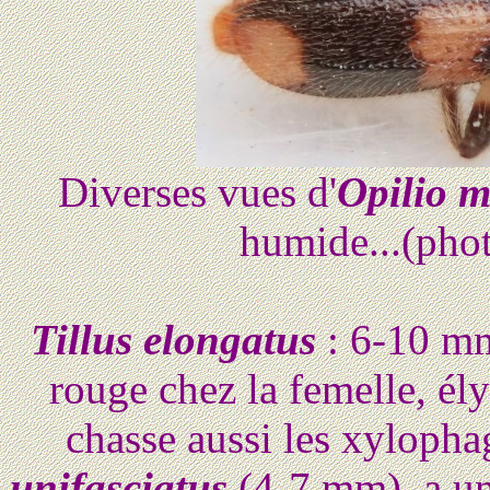
Diverses vues d'
Opilio m
humide...(pho
Tillus elongatus
: 6-10 mm
rouge chez la femelle, ély
chasse aussi les xylopha
unifasciatus
(4-7 mm), a un