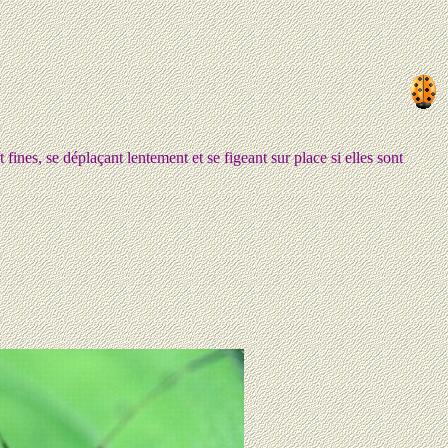
ines, se déplaçant lentement et se figeant sur place si elles sont