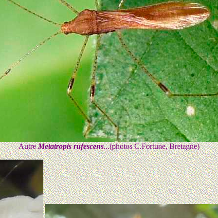
Autre
Metatropis rufescens
...(photos C.Fortune, Bretagne)