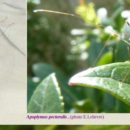
Apoplymus pectoralis
...(photo E.Lelievre)