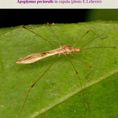
Apoplymus pectoralis
in copula (photo E.Lelievre)