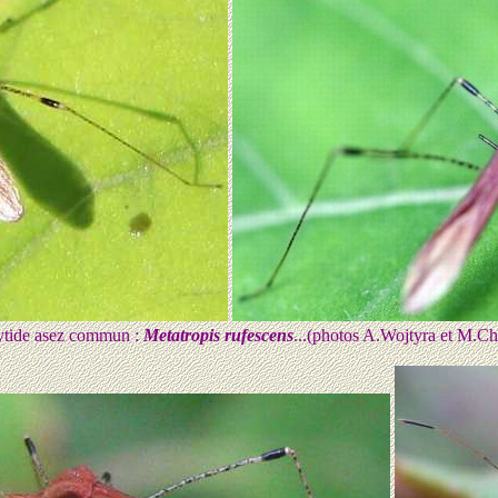
tide asez commun :
Metatropis rufescens
...(photos A.Wojtyra et M.Ch